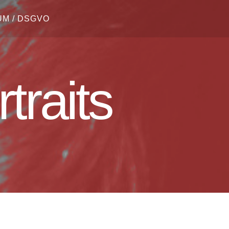
M / DSGVO
traits